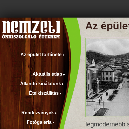
Az épüle
Az épület története
Aktuális étlap
Állandó kínálatunk
Ételkiszállítás
Rendezvények
Fotógaléria
legmodernebb sz