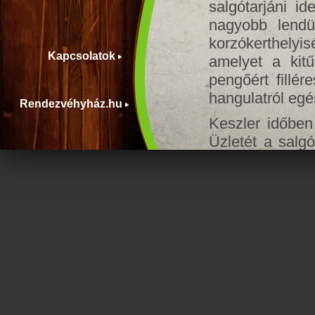
salgótarjáni i
nagyobb lendü
korzókerthelyis
Kapcsolatok
amelyet a kitű
pengőért fillér
hangulatról eg
Rendezvéhyház.hu
Keszler időben 
Üzletét a salgó
ajánlotta a kö
nagy tömegeket
világbajnoki 
leghíresebb
törzsvendégkö
nemes vetélk
Pannónia az SB
A Nemzeti me
Asztaltársaság